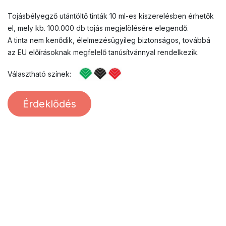
Tojásbélyegző utántöltő tinták 10 ml-es kiszerelésben érhetők
el, mely kb. 100.000 db tojás megjelölésére elegendő.
A tinta nem kenődik, élelmezésügyileg biztonságos, továbbá
az EU előírásoknak megfelelő tanúsítvánnyal rendelkezik.
Választható színek:
Érde​​klődés