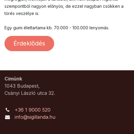
szempontból nagyon előnyös, de ezzel nagyban csökken a
törés veszélye is.
Egy gumi élettartama kb. 70.000 - 100.000 lenyomás.
Érdeklődés
Címünk
1043 Budapest,
Csányi László utca 32.
+36 1 9000 520
info@sigillanda.hu